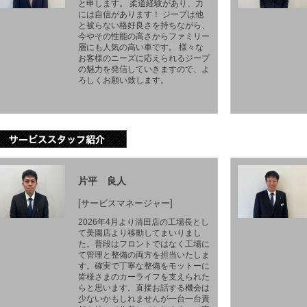
と申します。 柔道経験があり、力
には自信があります！ ジープは他
と被らない格好良さを持ちながら、
今やその性能の高さからファミリー
層にも人気の高い車です。 様々な
お客様のニーズに応えられるジープ
の魅力を発信していきますので、よ
ろしくお願い致します。
片平 良人
[サービスマネージャー]
2026年4月より清田店の工場長とし
て美園店より移動してまいりまし
た。普段はフロントではなく工場に
て管理と整備の両方を担当いたしま
す。確実で丁寧な整備をモットーに
皆様さまのカーライフを支えられた
らと思います。直接お話する機会は
少ないかもしれませんが一台一台責