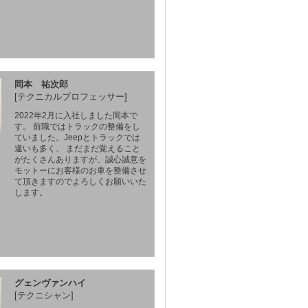
岡本 祐次郎
[テクニカルプロフェッサー]
2022年2月に入社しました岡本で
す。 前職ではトラックの整備をし
ていました。Jeepとトラックでは
違いも多く、 まだまだ覚えること
がたくさんありますが、誠心誠意を
モットーにお客様のお車を整備させ
て頂きますのでよろしくお願いいた
します。
グェンヴァンハイ
[テクニシャン]