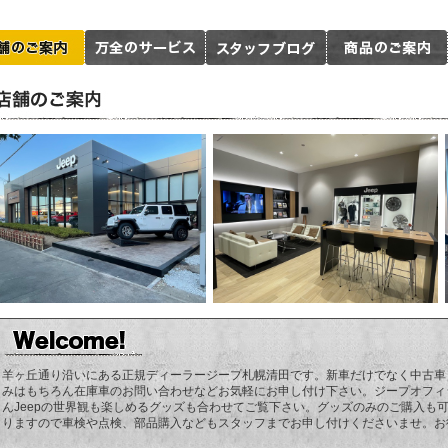
羊ヶ丘通り沿いにある正規ディーラージープ札幌清田です。新車だけでなく中古車
みはもちろん在庫車のお問い合わせなどお気軽にお申し付け下さい。ジープオフィ
んJeepの世界観も楽しめるグッズも合わせてご覧下さい。グッズのみのご購入も
りますので車検や点検、部品購入などもスタッフまでお申し付けくださいませ。お