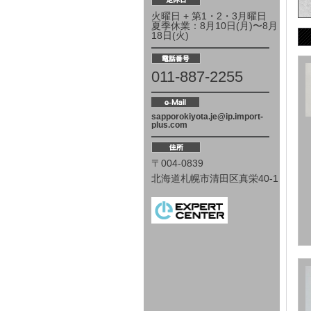
火曜日 + 第1・2・3月曜日
夏季休業：8月10日(月)〜8月
18日(火)
011-887-2255
sapporokiyota.je@ip.import-
plus.com
〒004-0839
北海道札幌市清田区真栄40-1