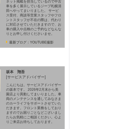
ネット掲載を担当しているので中古
車を多く展示しているジープ札幌清
田へやってまいりました。 サービ
ス受付、商談等営業スタッフやフロ
ントスタッフが不在の際は、代わり
に対応させていただきますので、お
車の購入や点検のご予約などなんな
りとお申し付けくださいませ。
最新ブログ：YOUTUBE撮影
坂本 翔吾
[サービスアドバイザー]
こんにちは。サービスアドバイザー
の坂本です。 2026年2月末から美
園店より異動してまいりました。車
両のメンテナンスを通してみなさま
のカーライフをサポートさせていた
だきます。フロント業務をしており
ますのでお困りごとなどございまし
たらお気軽にご相談ください。心よ
りご来店お待ちしております。