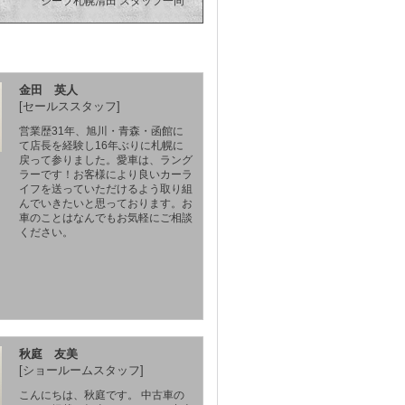
ジープ札幌清田 スタッフ一同
金田 英人
[セールススタッフ]
営業歴31年、旭川・青森・函館に
て店長を経験し16年ぶりに札幌に
戻って参りました。愛車は、ラング
ラーです！お客様により良いカーラ
イフを送っていただけるよう取り組
んでいきたいと思っております。お
車のことはなんでもお気軽にご相談
ください。
秋庭 友美
[ショールームスタッフ]
こんにちは、秋庭です。 中古車の